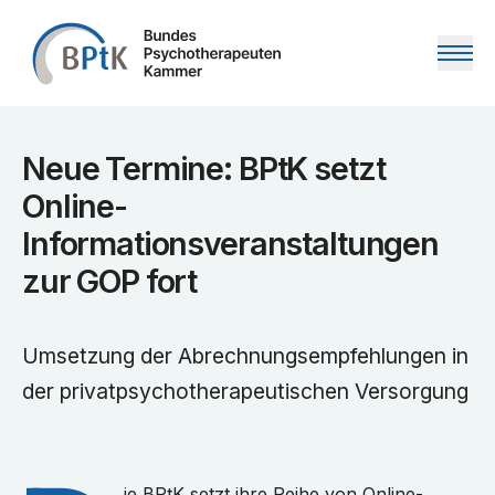
Zum Inhalt springen
Neue Termine: BPtK setzt
Online-
Informationsveranstaltungen
zur GOP fort
Umsetzung der Abrechnungsempfehlungen in
der privatpsychotherapeutischen Versorgung
ie BPtK setzt ihre Reihe von Online-