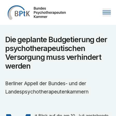
Zum Inhalt springen
Die geplante Budgetierung der
psychotherapeutischen
Versorgung muss verhindert
werden
Berliner Appell der Bundes- und der
Landespsychotherapeutenkammern
it Blick auf die am 10. Juli anstehende