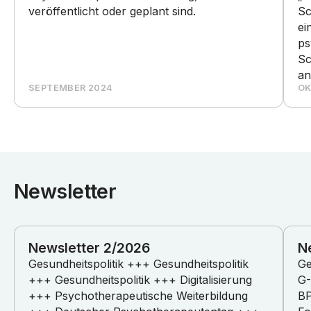
veröffentlicht oder geplant sind.
Sc
ei
ps
Sc
an
SEPTEMBER 2024
OK
Newsletter
Newsletter 2/2026
N
Gesundheitspolitik +++ Gesundheitspolitik
Ge
+++ Gesundheitspolitik +++ Digitalisierung
G-
+++ Psychotherapeutische Weiterbildung
BP