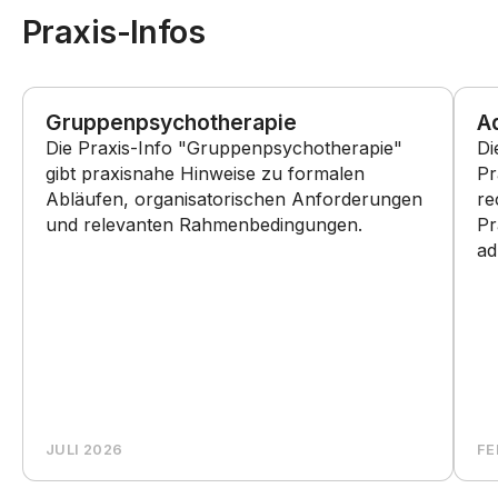
Praxis-Infos
Gruppenpsychotherapie
Ad
Die Praxis-Info "Gruppenpsychotherapie"
Di
gibt praxisnahe Hinweise zu formalen
Pr
Abläufen, organisatorischen Anforderungen
re
und relevanten Rahmenbedingungen.
Pr
ad
JULI 2026
FE