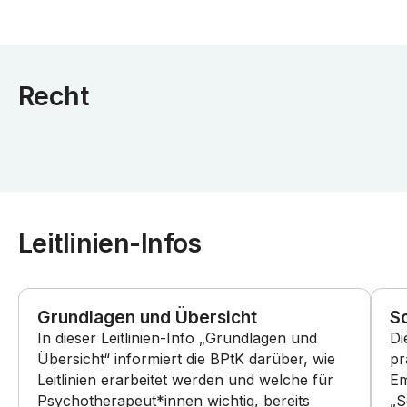
Recht
Leitlinien-Infos
Grundlagen und Übersicht
S
In dieser Leitlinien-Info „Grundlagen und
Di
Übersicht“ informiert die BPtK darüber, wie
pr
Leitlinien erarbeitet werden und welche für
Em
Psychotherapeut*innen wichtig, bereits
„S