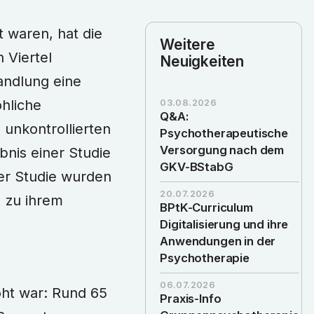
 waren, hat die
Weitere
 Viertel
Neuigkeiten
andlung eine
hliche
03.08.2026
Q&A:
 unkontrollierten
Psychotherapeutische
Versorgung nach dem
bnis einer Studie
GKV-BStabG
der Studie wurden
20.07.2026
 zu ihrem
BPtK-Curriculum
Digitalisierung und ihre
Anwendungen in der
Psychotherapie
06.07.2026
ht war: Rund 65
Praxis-Info