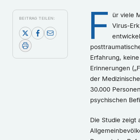
F
ür viele
BEITRAG TEILEN:
Virus-Er
entwicke
posttraumatische
Erfahrung, keine
Erinnerungen („F
der Medizinische
30.000 Personen
psychischen Bef
Die Studie zeigt
Allgemeinbevölk