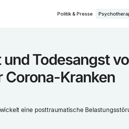
Politik & Presse
Psycho­thera
t und Todesangst v
 Corona-Kranken
twickelt eine posttraumatische Belastungsstö