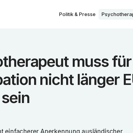
Politik & Presse
Psycho­thera
therapeut muss für
ation nicht länger 
 sein
t einfacherer Anerkennung ausländischer