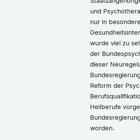
Staatsangehörigk
und Psychothera
nur in besondere
Gesundheitsinte
wurde viel zu sel
der Bundespsych
dieser Neuregel
Bundesregierung
Reform der Psy
Berufsqualifikat
Heilberufe vorge
Bundesregierung, 
worden.