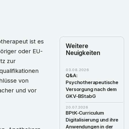
therapeut ist es
Weitere
öriger oder EU-
Neuigkeiten
tz zur
alifikationen
03.08.2026
Q&A:
hlüsse von
Psychotherapeutische
Versorgung nach dem
acher und vor
GKV-BStabG
20.07.2026
BPtK-Curriculum
Digitalisierung und ihre
Anwendungen in der