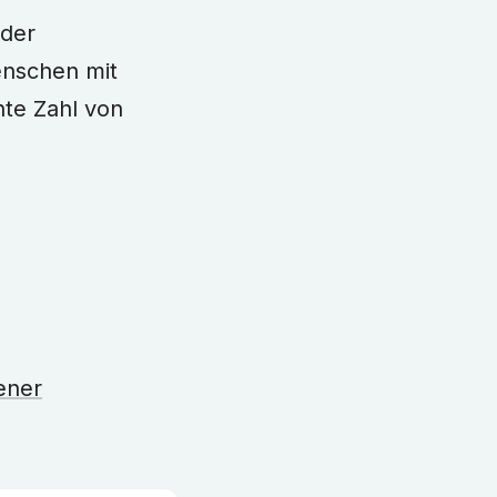
 der
enschen mit
nte Zahl von
ener