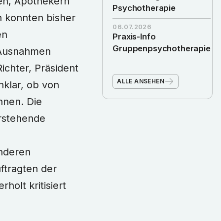
ten, Apothekern
Psychotherapie
n konnten bisher
06.07.2026
en
Praxis-Info
Gruppenpsychotherapie
n Ausnahmen
ichter, Präsident
ALLE ANSEHEN
klar, ob von
nnen. Die
orstehende
anderen
ftragten der
holt kritisiert