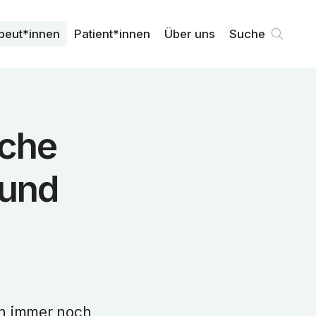
peut*innen
Patient*innen
Über uns
Suche
sche
 und
en immer noch