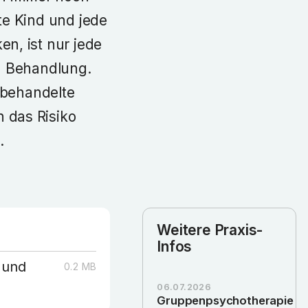
te Kind und jede
n, ist nur jede
in Behandlung.
t behandelte
 das Risiko
.
Weitere Praxis-
Infos
 und
0.2
MB
06.07.2026
Gruppenpsychotherapie