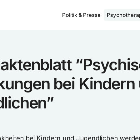
Politik & Presse
Psycho­thera
aktenblatt “Psychi
kungen bei Kindern
lichen”
nkheiten bei Kindern und Jugendlichen werd