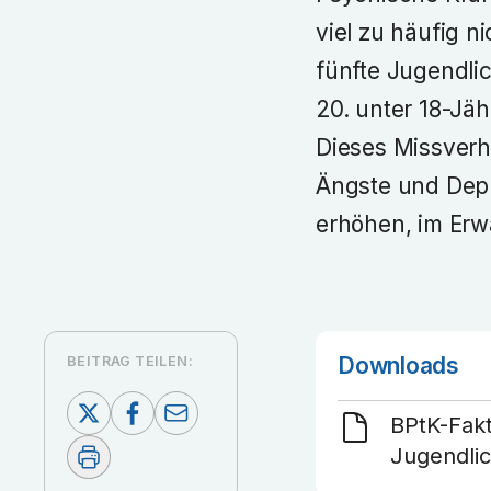
viel zu häufig n
fünfte Jugendlic
20. unter 18-Jä
Dieses Missverhä
Ängste und Depr
erhöhen, im Erw
Downloads
BEITRAG TEILEN:
BPtK-Fakt
Jugendli