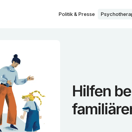
Politik & Presse
Psycho­thera
Hilfen b
familiär