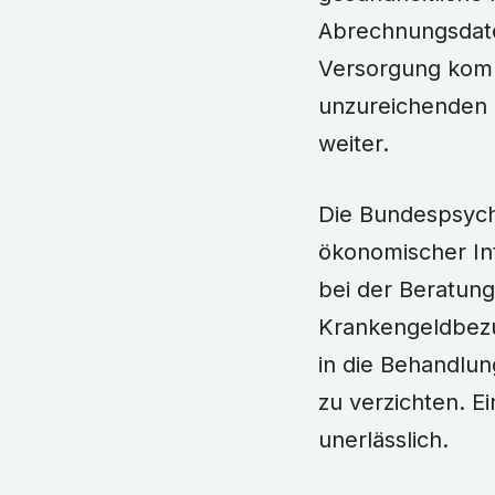
Abrechnungsdaten
Versorgung komme
unzureichenden D
weiter.
Die Bundespsych
ökonomischer Int
bei der Beratun
Krankengeldbezu
in die Behandlu
zu verzichten. E
unerlässlich.