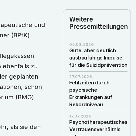
Weitere
rapeutische und
Pressemitteilungen
mer (BPtK)
05.08.2026
Gute, aber deutlich
flegekassen
ausbaufähige Impulse
für die Suizidprävention
 ebenfalls zu
der geplanten
27.07.2026
Fehlzeiten durch
ationen, schon
psychische
erium (BMG)
Erkrankungen auf
Rekordniveau
17.07.2026
Psychotherapeutisches
r, als sie den
Vertrauensverhältnis