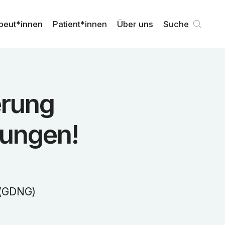
peut*innen
Patient*innen
Über uns
Suche
erung
nungen!
 (GDNG)