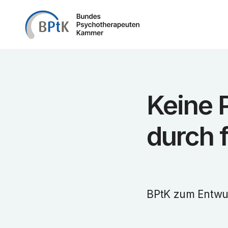
Zum Inhalt springen
Keine 
durch 
BPtK zum Entwu