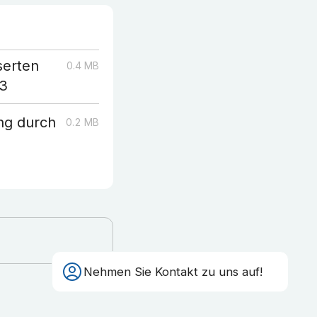
serten
0.4
MB
23
ng durch
0.2
MB
Nehmen Sie Kontakt zu uns auf!