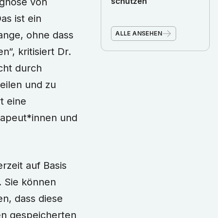
ognose von
schützen
as ist ein
lange, ohne dass
ALLE ANSEHEN
, kritisiert Dr.
cht durch
eilen und zu
t eine
erapeut*innen und
zeit auf Basis
. Sie können
n, dass diese
nen gespeicherten