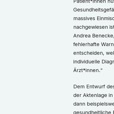
Patient*innen nü
Gesundheitsgefähr
massives Einmisc
nachgewiesen ist,
Andrea Benecke, 
fehlerhafte Warn
entscheiden, wel
individuelle Dia
Ärzt*innen.“
Dem Entwurf des
der Aktenlage i
dann beispielsw
gesundheitliche 