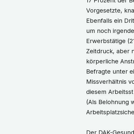
17 Prozent der 
Vorgesetzte, kna
Ebenfalls ein Dr
um noch irgendet
Erwerbstätige (2
Zeitdruck, aber 
körperliche Ans
Befragte unter ei
Missverhältnis v
diesem Arbeitsstr
(Als Belohnung 
Arbeitsplatzsich
Der DAK-Gesundh