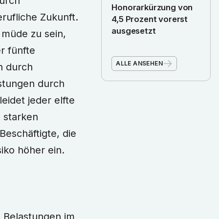
durch
Honorarkürzung von
rufliche Zukunft.
4,5 Prozent vorerst
ausgesetzt
 müde zu sein,
r fünfte
ALLE ANSEHEN
n durch
astungen durch
idet jeder elfte
m starken
eschäftigte, die
siko höher ein.
n Belastungen im