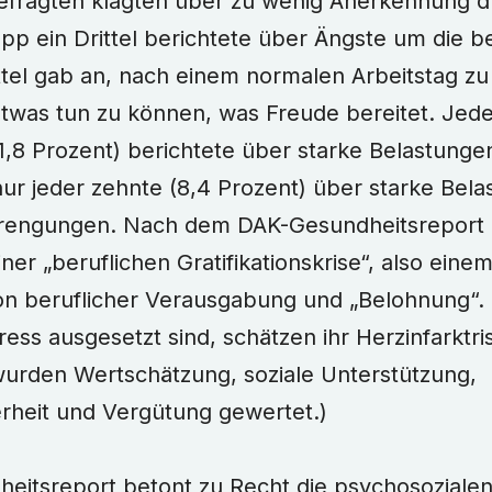
Befragten klagten über zu wenig Anerkennung 
pp ein Drittel berichtete über Ängste um die be
ittel gab an, nach einem normalen Arbeitstag zu
was tun zu können, was Freude bereitet. Jede
1,8 Prozent) berichtete über starke Belastunge
nur jeder zehnte (8,4 Prozent) über starke Bel
trengungen. Nach dem DAK-Gesundheitsreport le
ner „beruflichen Gratifikationskrise“, also eine
on beruflicher Verausgabung und „Belohnung“. B
ess ausgesetzt sind, schätzen ihr Herzinfarktri
wurden Wertschätzung, soziale Unterstützung,
erheit und Vergütung gewertet.)
eitsreport betont zu Recht die psychosoziale