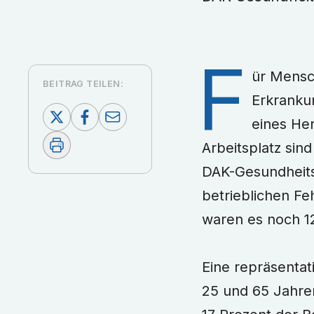
F
ür Mensch
BEITRAG TEILEN:
Erkranku
eines He
Arbeitsplatz sin
DAK-Gesundheits
betrieblichen Fe
waren es noch 1
Eine repräsenta
25 und 65 Jahren