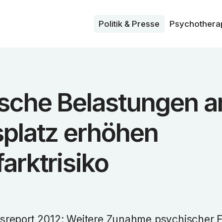
Politik & Presse
Psycho­thera
sche Belastungen 
splatz erhöhen
arktrisiko
sreport 2012: Weitere Zunahme psychischer 