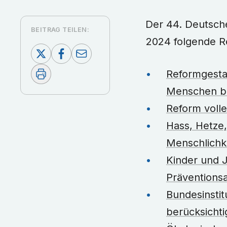
Der 44. Deutsche Psychotherapeutentag in Würzburg hat am 12. und 13. April
BEITRAG TEILEN:
2024 folgende R
Reformgesta
Menschen br
Reform volle
Hass, Hetze
Menschlichke
Kinder und 
Präventions
Bundesinstit
berücksicht