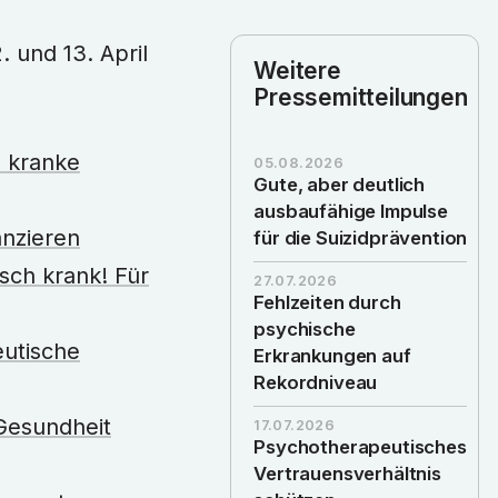
Weitere
Pressemitteilungen
h kranke
05.08.2026
Gute, aber deutlich
ausbaufähige Impulse
anzieren
für die Suizidprävention
sch krank! Für
27.07.2026
Fehlzeiten durch
psychische
eutische
Erkrankungen auf
Rekordniveau
 Gesundheit
17.07.2026
Psychotherapeutisches
Vertrauensverhältnis