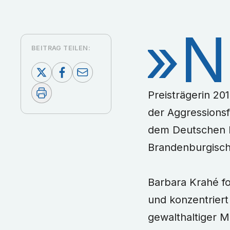
»N
BEITRAG TEILEN:
Preisträgerin 20
der Aggressionsf
dem Deutschen Ps
Brandenburgisch
Barbara Krahé fo
und konzentriert
gewalthaltiger M