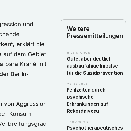
ression und
Weitere
echende
Pressemitteilungen
en“, erklärt die
se auf dem Gebiet
05.08.2026
Gute, aber deutlich
Barbara Krahé mit
ausbaufähige Impulse
für die Suizidprävention
er Berlin-
27.07.2026
Fehlzeiten durch
psychische
en von Aggression
Erkrankungen auf
Rekordniveau
t der Konsum
17.07.2026
Verbreitungsgrad
Psychotherapeutisches