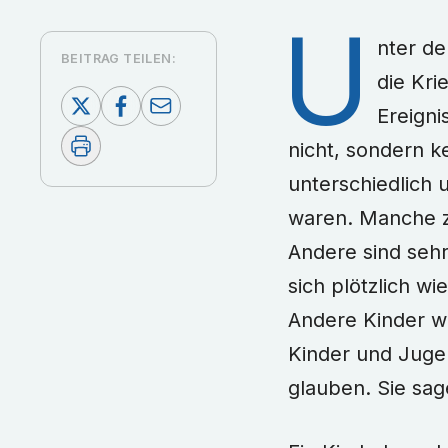
U
nter de
BEITRAG TEILEN:
die Kri
Ereigni
nicht, sondern k
unterschiedlich u
waren. Manche zi
Andere sind sehr
sich plötzlich w
Andere Kinder wo
Kinder und Jugen
glauben. Sie sag