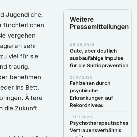
nd Jugendliche,
Weitere
e fürchterlichen
Pressemitteilungen
 Sie vergehen
agieren sehr
05.08.2026
Gute, aber deutlich
u viel für sie
ausbaufähige Impulse
für die Suizidprävention
d traurig.
inder benehmen
27.07.2026
Fehlzeiten durch
eder ins Bett.
psychische
bringen. Ältere
Erkrankungen auf
Rekordniveau
n die Zukunft
17.07.2026
Psychotherapeutisches
Vertrauensverhältnis