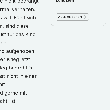
te nicht bedrängt
schützen
rmal verhalten.
will. Fühlt sich
ALLE ANSEHEN
, sind diese
ist für das Kind
ein
 und aufgehoben
er Krieg jetzt
ieg bedroht ist.
t nicht in einer
mit
nd gerne mit
ht, ist