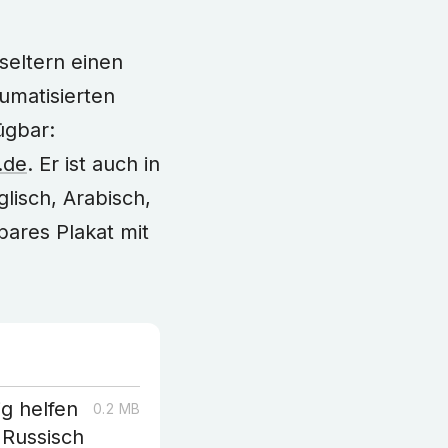
seltern einen
aumatisierten
ügbar:
.de
. Er ist auch in
lisch, Arabisch,
bares Plakat mit
ig helfen
0.2
MB
 Russisch