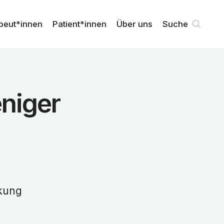
peut*innen
Patient*innen
Über uns
Suche
eniger
nkung