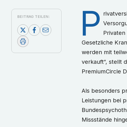
P
rivatvers
BEITRAG TEILEN:
Versorgu
Privaten
Gesetzliche Kran
werden mit teilw
verkauft“, stellt
PremiumCircle D
Als besonders p
Leistungen bei 
Bundespsychothe
Missstände hinge