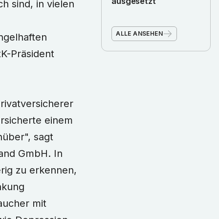
ausgesetzt
h sind, in vielen
ALLE ANSEHEN
ngelhaften
tK-Präsident
rivatversicherer
ersicherte einem
über", sagt
land GmbH. In
erig zu erkennen,
ankung
aucher mit