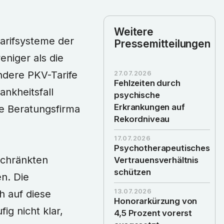
Weitere
arifsysteme der
Pressemitteilungen
niger als die
ndere PKV-Tarife
27.07.2026
Fehlzeiten durch
ankheitsfall
psychische
Erkrankungen auf
die Beratungsfirma
Rekordniveau
17.07.2026
Psychotherapeutisches
schränkten
Vertrauensverhältnis
schützen
n. Die
13.07.2026
 auf diese
Honorarkürzung von
ig nicht klar,
4,5 Prozent vorerst