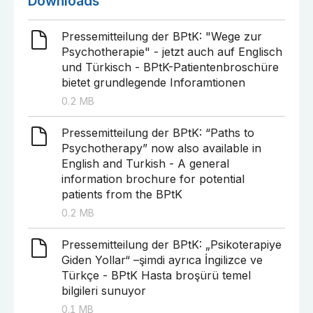
Downloads
Pressemitteilung der BPtK: "Wege zur
Psychotherapie" - jetzt auch auf Englisch
und Türkisch - BPtK-Patientenbroschüre
bietet grundlegende Inforamtionen
0.2
MB
Pressemitteilung der BPtK: “Paths to
Psychotherapy” now also available in
English and Turkish - A general
information brochure for potential
patients from the BPtK
0.2
MB
Pressemitteilung der BPtK: „Psikoterapiye
Giden Yollar“ –şimdi ayrıca İngilizce ve
Türkçe - BPtK Hasta broşürü temel
bilgileri sunuyor
0.1
MB