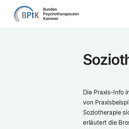
Zum Inhalt springen
Soziot
Die Praxis-Info 
von Praxisbeisp
Soziotherapie 
erläutert die Br