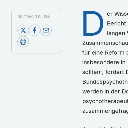
D
er Wiss
BEITRAG TEILEN:
Bericht
langen 
Zusammenschau a
für eine Reform 
insbesondere in
sollten“, fordert
Bundespsychoth
werden in der D
psychotherapeut
zusammengetra