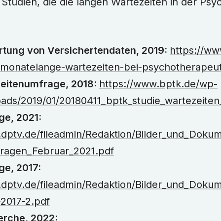
r Studien, die die langen Wartezeiten in der Ps
tung von Versichertendaten, 2019:
https://ww
monatelange-wartezeiten-bei-psychotherapeut
eitenumfrage, 2018:
https://www.bptk.de/wp-
oads/2019/01/20180411_bptk_studie_wartezeiten
e, 2021:
.dptv.de/fileadmin/Redaktion/Bilder_und_Dok
fragen_Februar_2021.pdf
e, 2017:
.dptv.de/fileadmin/Redaktion/Bilder_und_Doku
-2017-2.pdf
rche, 2022: