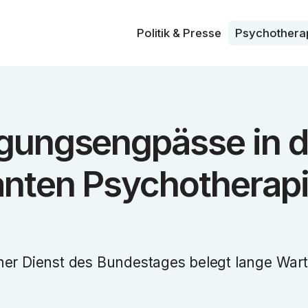
Politik & Presse
Psycho­thera
gungsengpässe in d
nten Psychotherap
her Dienst des Bundestages belegt lange Wart