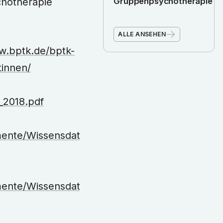
ychotherapie
Gruppenpsychotherapie
ALLE ANSEHEN
w.bptk.de/bptk-
innen/
_2018.pdf
umente/Wissensdatenbank_oeffentlich/Umfrage
mente/Wissensdatenbank_oeffentlich/DPtV_Hint