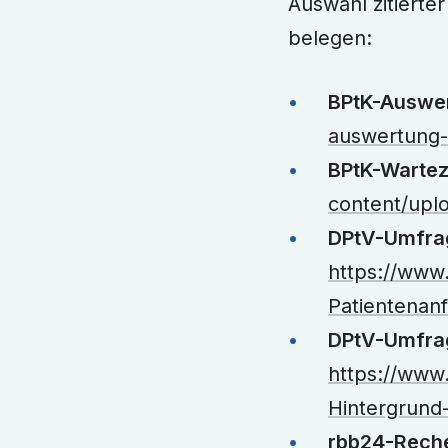
Auswahl zitierte
belegen:
BPtK-Auswer
auswertung-
BPtK-Wartez
content/upl
DPtV-Umfrag
https://www
Patientenan
DPtV-Umfrag
https://www
Hintergrund
rbb24-Reche