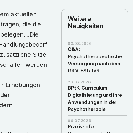
nem aktuellen
Weitere
ragen, die die
Neuigkeiten
belegen. „Die
 Handlungsbedarf
03.08.2026
Q&A:
zusätzliche Sitze
Psychotherapeutische
Versorgung nach dem
eschaffen werden
GKV-BStabG
20.07.2026
en Erhebungen
BPtK-Curriculum
 der
Digitalisierung und ihre
Anwendungen in der
ndern
Psychotherapie
06.07.2026
Praxis-Info