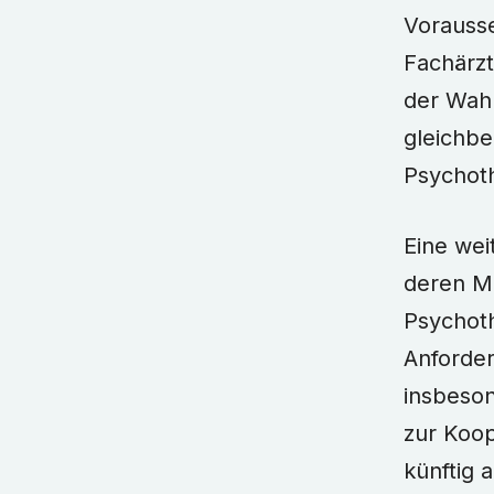
Vorausse
Fachärzt
der Wahl
gleichbe
Psychoth
Eine wei
deren Mi
Psychoth
Anforder
insbeson
zur Koop
künftig 