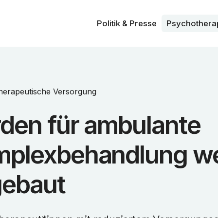
Politik & Presse
Psycho­thera
herapeutische Versorgung
den für ambulante
plexbehandlung w
ebaut