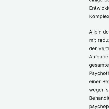
Entwick
Komplex
Allein d
mit redu
der Vert
Aufgabe
gesamte 
Psychoth
einer Be
wegen so
Behandl
psychop