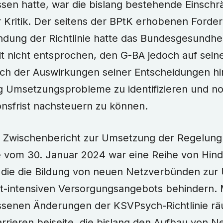
sen hatte, war die bislang bestehende Einsc
 Kritik. Der seitens der BPtK erhobenen Forde
dung der Richtlinie hatte das Bundesgesundhei
it nicht entsprochen, den G-BA jedoch auf sein
lich der Auswirkungen seiner Entscheidungen h
ig Umsetzungsprobleme zu identifizieren und no
onsfrist nachsteuern zu können.
m Zwischenbericht zur Umsetzung der Regelun
ie vom 30. Januar 2024 war eine Reihe von Hin
 die die Bildung von neuen Netzverbünden zu
t-intensiven Versorgungsangebots behindern. 
ssenen Änderungen der KSVPsych-Richtlinie r
arrieren beiseite, die bislang den Aufbau von 