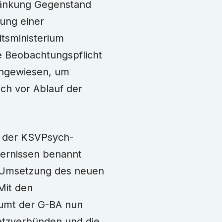
hränkung Gegenstand
rung einer
tsministerium
e Beobachtungspflicht
ingewiesen, um
ch vor Ablauf der
g der KSVPsych-
dernissen benannt
r Umsetzung des neuen
Mit den
äumt der G-BA nun
Netzverbünden und die