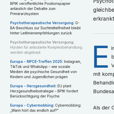
Psychot
BPtK veröffentlichte Positionspapier
anlässlich der Debatte zum
gleichb
Primärarztsystem
erkrankt
Psychotherapeutische Versorgung
:
G-
BA-Beschluss zur Suchtmittelfreiheit bleibt
hinter Leitlinienempfehlungen zurück
E
Psychotherapeutische Versorgung
:
Hürden für ambulante Komplexbehandlung
i
werden abgebaut
b
Europa - NPCE-Treffen 2025
:
Instagram,
V
TikTok und WhatsApp – wie soziale
Medien die psychische Gesundheit von
mit kom
Kindern und Jugendlichen prägen
Behandl
Europa - Herzgesundheit
:
EU plant
Bundesau
Herzgesundheitsstrategie – BPtK fordert
Berücksichtigung der Psyche
Europa - Cybermobbing
:
Cybermobbing:
Als der 
„Wann hört das endlich auf?“