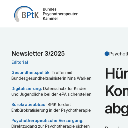
Zum Inhalt springen
Newsletter
3
/
2025
Psychot
Editorial
Hür
Gesundheitspolitik
:
Treffen mit
Bundesgesundheitsministerin Nina Warken
Kom
Digitalisierung
:
Datenschutz für Kinder
und Jugendliche bei der ePA sicherstellen
abg
Bürokratieabbau
:
BPtK fordert
Entbürokratisierung in der Psychotherapie
Psychotherapeutische Versorgung
:
Direktzugang zur Psychotherapie sichern: