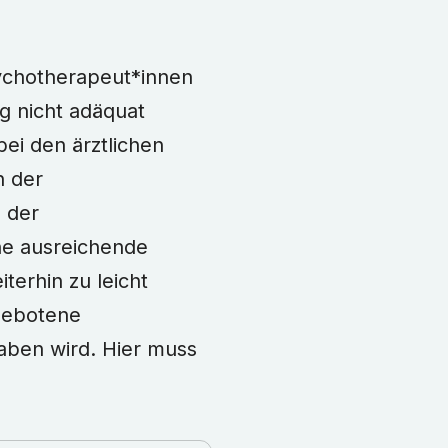
sychotherapeut*innen
ig nicht adäquat
bei den ärztlichen
n der
 der
ne ausreichende
terhin zu leicht
gebotene
aben wird. Hier muss