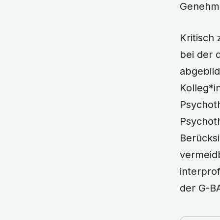
Genehmi
Kritisch
bei der 
abgebild
Kolleg*i
Psychot
Psychot
Berücksi
vermeid
interpro
der G-B