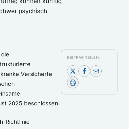
uftrag können künftig
schwer psychisch
 die
BEITRAG TEILEN:
rukturierte
kranke Versicherte
schen
einsame
ust 2025 beschlossen.
-Richtlinie