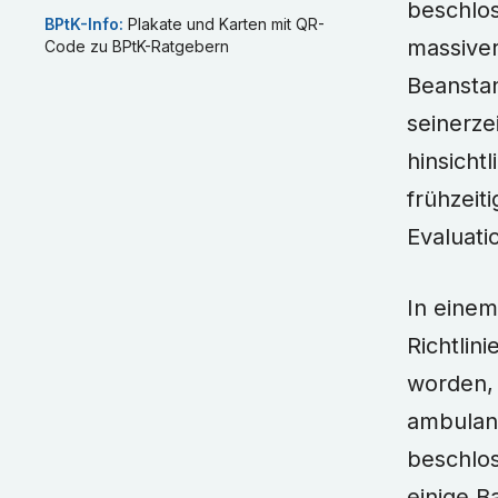
beschlos
BPtK-Info
:
Plakate und Karten mit QR-
massiver
Code zu BPtK-Ratgebern
Beanstan
seinerze
hinsicht
frühzeit
Evaluati
In eine
Richtlin
worden,
ambulan
beschlo
einige B