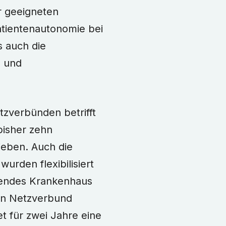
r geeigneten
atientenautonomie bei
s auch die
n und
tzverbünden betrifft
bisher zehn
ieben. Auch die
rden flexibilisiert
rgendes Krankenhaus
ein Netzverbund
t für zwei Jahre eine