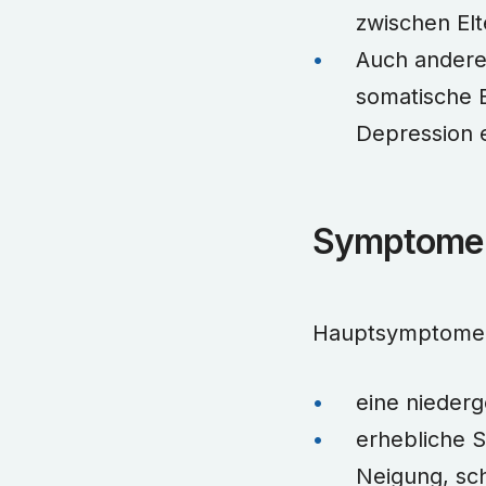
zwischen Elt
Auch andere
somatische E
Depression 
Symptome
Hauptsymptome e
eine nieder
erhebliche S
Neigung, sc