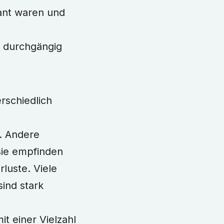
sant waren und
 durchgängig
rschiedlich
. Andere
 sie empfinden
luste. Viele
ind stark
 einer Vielzahl