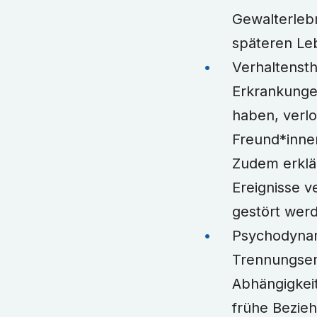
Gewalterlebn
späteren Leb
Verhaltenst
Erkrankunge
haben, verl
Freund*innen
Zudem erklä
Ereignisse 
gestört wer
Psychodynam
Trennungsemp
Abhängigkeit
frühe Bezie