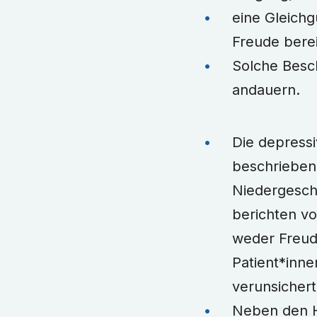
eine Gleichg
Freude berei
Solche Besc
andauern.
Die depressi
beschrieben
Niedergeschl
berichten vo
weder Freude
Patient*inne
verunsichert
Neben den H