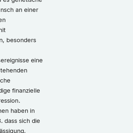
ensch an einer
ren
it
n, besonders
ereignisse eine
estehenden
sche
ige finanzielle
ression.
nen haben in
. dass sich die
lässigung,