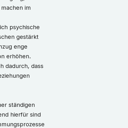
t machen im
ich psychische
schen gestärkt
Umzug enge
ion erhöhen.
h dadurch, dass
eziehungen
ner ständigen
nd hierfür sind
immungsprozesse