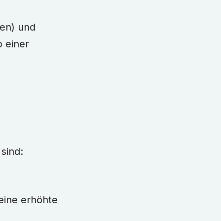
gen) und
o einer
sind:
 eine erhöhte