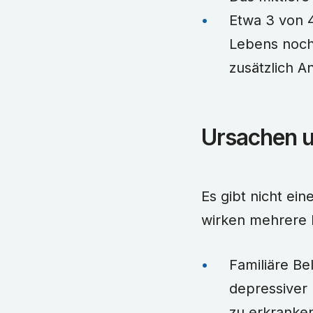
Etwa 3 von 4
Lebens noch
zusätzlich A
Ursachen u
Es gibt nicht ei
wirken mehrere
Familiäre Be
depressiver 
zu erkranken