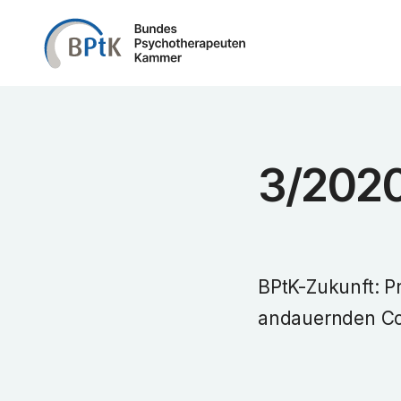
Zum Inhalt springen
3/202
BPtK-Zukunft: Pr
andauernden Cor