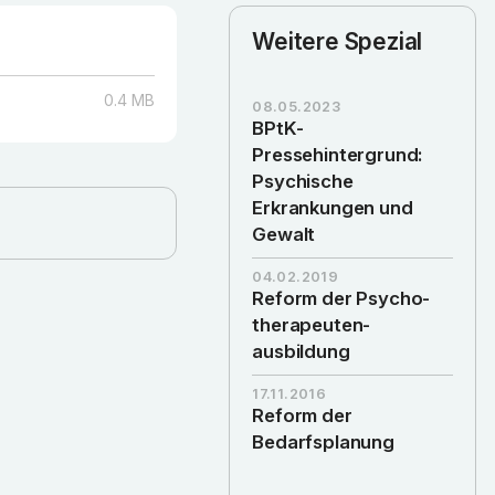
Weitere Spezial
0.4
MB
08.05.2023
BPtK-
Pressehintergrund:
Psychische
Erkrankungen und
Gewalt
04.02.2019
Reform der Psycho­
therapeuten­
ausbildung
17.11.2016
Reform der
Bedarfsplanung