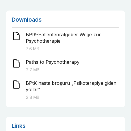
Downloads
BPtK-Patientenratgeber Wege zur
Psychotherapie
7.6
MB
Paths to Psychotherapy
2.7
MB
BPtK hasta broşürü „Psikoterapiye giden
yollar“
2.8
MB
Links